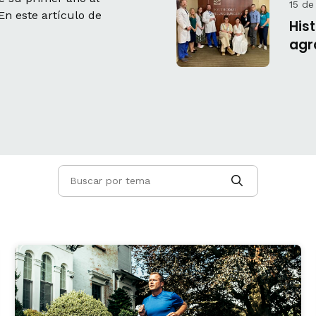
15 de
 En este artículo de
His
agr