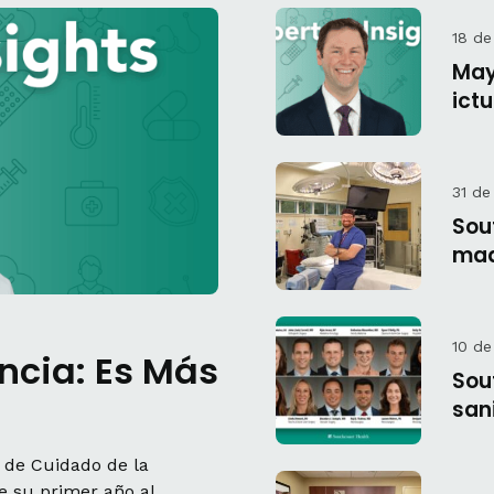
18 d
May
ict
31 de
Sou
mad
10 de
cia: Es Más
Sou
san
 de Cuidado de la
 su primer año al