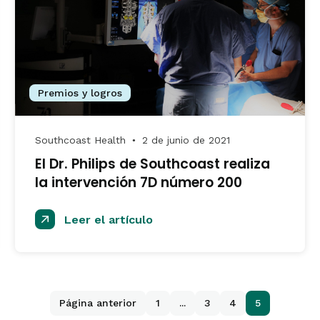
Premios y logros
Southcoast Health
2 de junio de 2021
●
El Dr. Philips de Southcoast realiza
la intervención 7D número 200
Leer el artículo
Página anterior
1
...
3
4
5