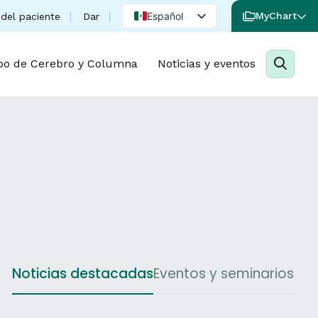
(se abre en una nueva pestaña)
Español
MyChart
del paciente
Dar
English
Portuguese
po de Cerebro y Columna
Noticias y eventos
Noticias destacadas
Eventos y seminarios