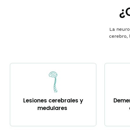
¿
La neurol
cerebro, 
Lesiones cerebrales y
Demen
medulares