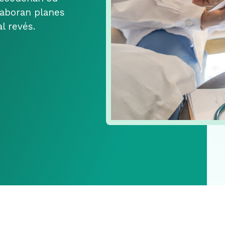
laboran planes
l revés.