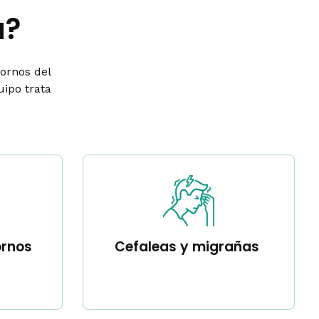
a?
tornos del
uipo trata
ornos
Cefaleas y migrañas