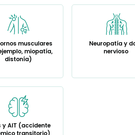
tornos musculares
Neuropatía y do
ejemplo, miopatía,
nervioso
distonía)
s y AIT (accidente
émico transitorio)