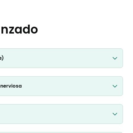
anzado
a)
 nerviosa