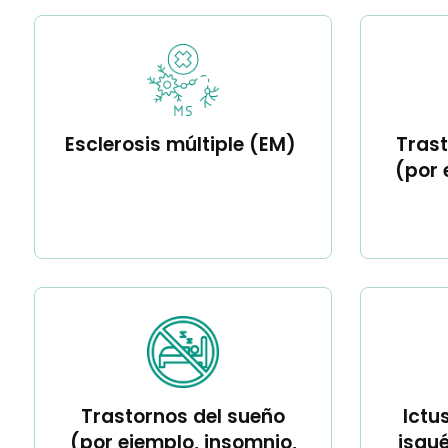
Esclerosis múltiple (EM)
Tras
(por 
Trastornos del sueño
Ictu
(por ejemplo, insomnio,
isqu