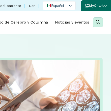
(se abre en una nueva pestaña)
Español
MyChart
del paciente
Dar
English
Portuguese
po de Cerebro y Columna
Noticias y eventos