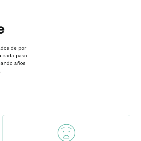
e
ados de por
n cada paso
nando años
.