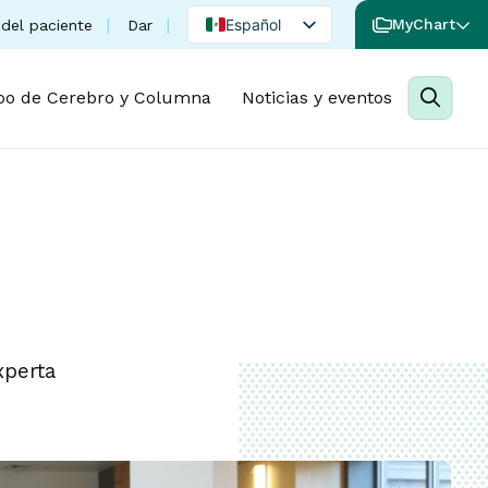
(se abre en una nueva pestaña)
Español
MyChart
del paciente
Dar
English
Portuguese
po de Cerebro y Columna
Noticias y eventos
xperta